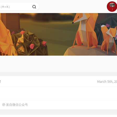
1
2
3
4
5
6
Of 
！
March 5th, 2
发自微信公众号