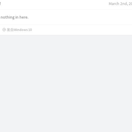
！
March 2nd, 2
 nothing in here.
发自Windows 10