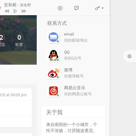
安和桥
- 宋冬野
安和桥
宋冬野
联系方式
传奇
王菲
email
2
0
传奇
李健
你的邮箱地址
说说
标签
活着Viva
谢霆锋
QQ
你的QQ号
枪火
宝石Gem
Remember The Name (feat. Styles
微博
你微博账号
Beyond)
Fort Minor / Styles of Beyond
网易云音乐
你的网易云账号
019 at 04:09 pm
关于我
来自南部的一个小城市，个
性不张扬，讨厌随波逐流。