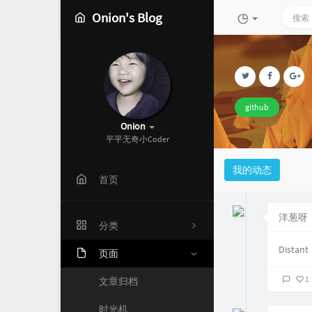
Onion's Blog
github
Onion
平平无奇小Coder
我的动态
首页
洋葱呀
分类
Distant
页面
7
1
文章归档
9
时光机
5