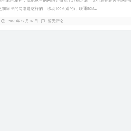
着折腾的精神，我把家里的网络弄得乱七八糟之后，又打算把宿舍的网络
前家里的网络是这样的：移动100M(送的)，联通50M...
2018 年 12 月 02 日
暂无评论