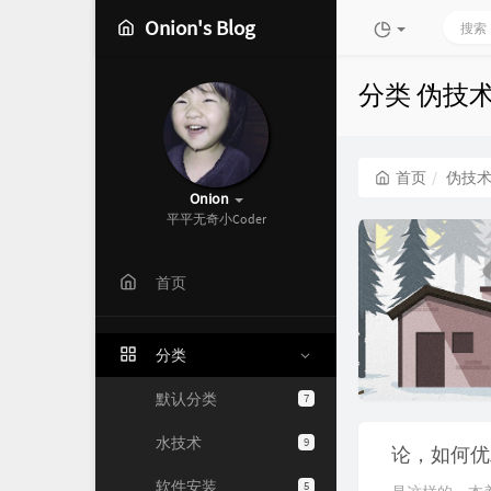
Onion's Blog
分类 伪技
首页
伪技
Onion
平平无奇小Coder
首页
分类
默认分类
7
水技术
9
论，如何优
软件安装
5