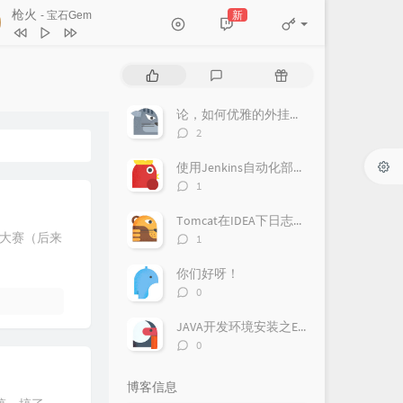
枪火
新
- 宝石Gem
安和桥
宋冬野
热
最
随
传奇
王菲
门
新
机
文
评
文
论，如何优雅的外挂全英字幕学习英语啊
传奇
李健
章
论
章
评
2
活着Viva
谢霆锋
论
数：
使用Jenkins自动化部署前后端
枪火
宝石Gem
评
1
论
Remember The Name (feat. Styles
数：
Tomcat在IDEA下日志乱码
Beyond)
Fort Minor / Styles of Beyond
评
大赛（后来
1
论
数：
你们好呀！
评
0
论
数：
JAVA开发环境安装之Eclipse IDE
评
0
论
数：
博客信息