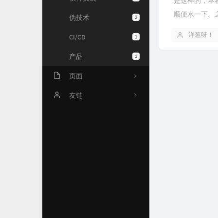
是这样的，本
顺便水一下。之
伪技术
2
洋葱呀！
CI/CD
1
产品
1
页面
文章归档
友链
时光机
Chuck's Blog
Links
关于