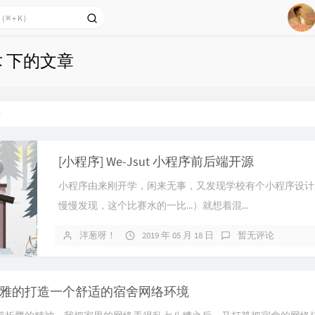
1
术 下的文章
2
3
术
4
5
6
[小程序] We-Jsut 小程序前后端开源
Of 
小程序由来刚开学，闲来无事，又发现学校有个小程序设计
慢慢发现，这个比赛水的一比...）就想着混...
洋葱呀！
2019 年 05 月 18 日
暂无评论
雅的打造一个舒适的宿舍网络环境