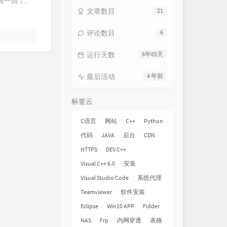
搞一搞了。
文章数目
21
评论数目
6
运行天数
6年65天
最后活动
4 年前
标签云
C语言
网站
C++
Python
代码
JAVA
后台
CDN
HTTPS
DEV C++
Visual C++ 6.0
安装
Visual Studio Code
系统代理
Teamviewer
软件安装
Eclipse
Win10 APP
Fidder
NAS
Frp
内网穿透
表格