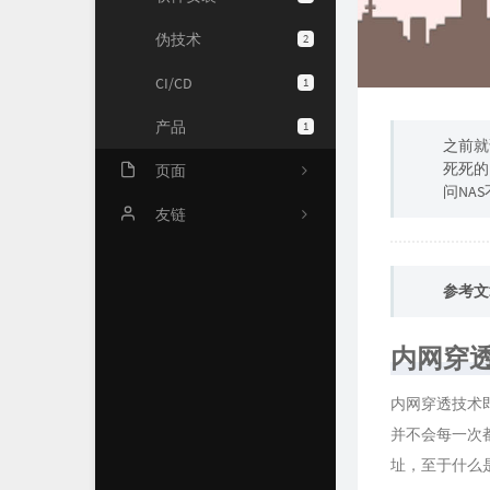
伪技术
2
CI/CD
1
产品
1
之前就
死死的
页面
问NA
文章归档
友链
时光机
Chuck's Blog
参考文
Links
关于
内网穿
内网穿透技术
并不会每一次都
址，至于什么是