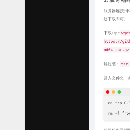
服务器连接到S
处下载即可。
下载Frps:
wge
https://git
md64.tar.gz
解压缩：
tar
进入文件夹，
cd frp_0.
rm -f frp