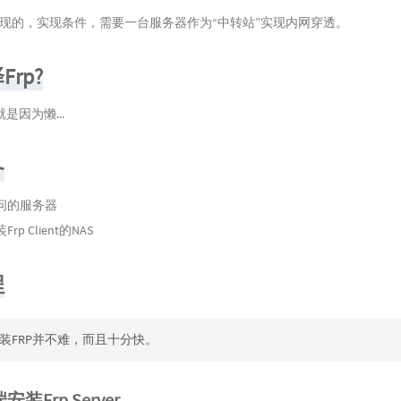
实现的，实现条件，需要一台服务器作为“中转站”实现内网穿透。
rp?
是因为懒...
备
问的服务器
p Client的NAS
程
装FRP并不难，而且十分快。
安装Frp Server