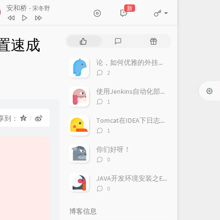
安和桥
新
- 宋冬野
安和桥
宋冬野
设置速成
热
最
随
传奇
王菲
门
新
机
文
评
文
论，如何优雅的外挂全英字幕学习英语啊
传奇
李健
章
论
章
评
2
活着Viva
谢霆锋
论
数：
使用Jenkins自动化部署前后端
枪火
宝石Gem
评
1
论
Remember The Name (feat. Styles
数：
享到：
Tomcat在IDEA下日志乱码
Beyond)
Fort Minor / Styles of Beyond
评
1
论
数：
你们好呀！
评
0
论
数：
JAVA开发环境安装之Eclipse IDE
评
0
论
数：
博客信息