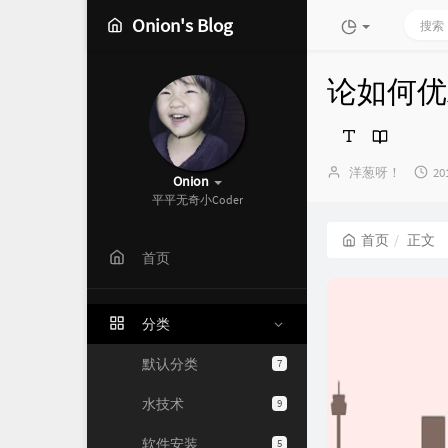
Onion's Blog
论如何优
博
发
洋葱呀！
20
Onion
主：
布
平平无奇小Coder
时
间
首页
正文
首页
分类
默认分类
7
水技术
9
软件安装
5