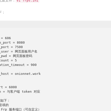
配置文件：
vi frps.ini
下：
= 606

p_port = 8080

_port = 7500

d_user = 网页面板用户名

d_pwd = 网页面板密码

ount = 5

ation_timeout = 900

_host = onionnet.work

t = 6000

en = 与客户端 token 对应

如下：

 必填的

rt Frp 服务端口（可自定义）
