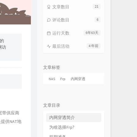
文章数目
21
评论数目
6
运行天数
6年63天
的
最后活动
4 年前
网访
文章标签
NAS
Frp
内网穿透
文章目录
宽带供应商
内网穿透简介
提供NAT地
为啥选择Frp?