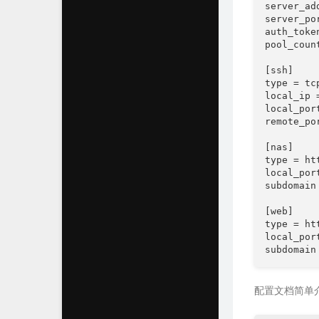
server_add
server_por
auth_tok
pool_count
[ssh]

type = tcp
local_ip 
local_port
remote_por
[nas]

type = htt
local_port
subdomain 
[web]

type = htt
local_port
subdomain
配置文档简单