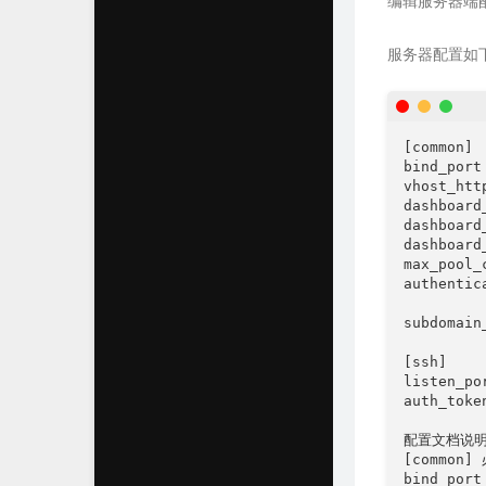
编辑服务器端
服务器配置如
[common]

bind_port 
vhost_htt
dashboard
dashboar
dashboar
max_pool_c
authentic
subdomain
[ssh]

listen_por
auth_tok
配置文档说明
[common]
bind_po