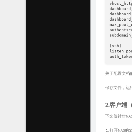
vhost_ht
dashboard
dashboar
dashboard
max_pool
authenti
subdomai
[ssh]

listen_p
关于配置文档
保存文件，运
2.客户端（
下文仅针对NA
打开NAS的S