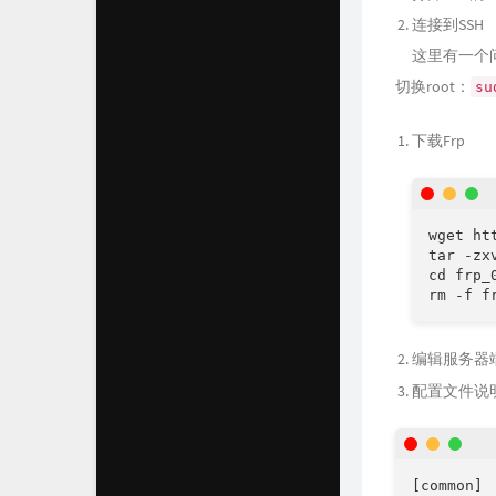
连接到SSH
这里有一个
切换root：
su
下载Frp
wget ht
tar -zx
cd frp_
rm -f f
编辑服务器
配置文件说
[common]
