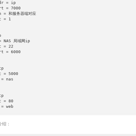
r = ip

t = 7000

en = 和服务器端对应

 = 1



= NAS 局域网ip

 = 22

t = 6000

p

 = 5000

= nas

p

 = 80

 = web
介绍：