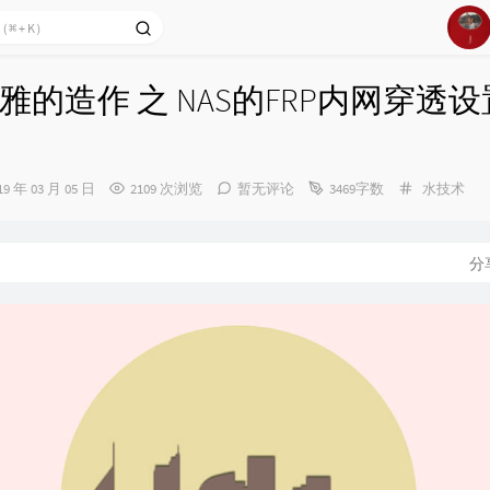
1
雅的造作 之 NAS的FRP内网穿透
2
3
4
分
19 年 03 月 05 日
2109 次浏览
暂无评论
3469字数
水技术
类：
5
6
：
分
Of 