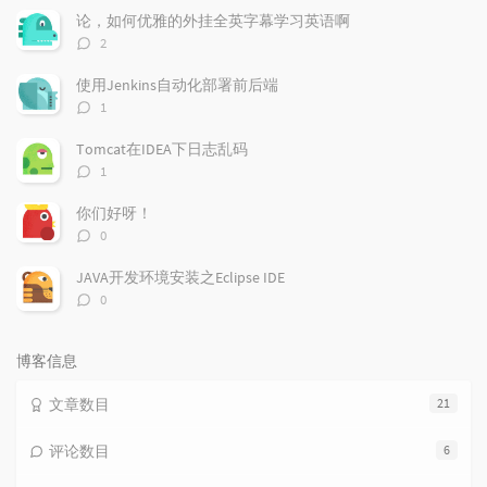
文
评
文
论，如何优雅的外挂全英字幕学习英语啊
章
论
章
评
2
论
数：
使用Jenkins自动化部署前后端
评
1
论
数：
Tomcat在IDEA下日志乱码
评
1
论
数：
你们好呀！
评
0
论
数：
JAVA开发环境安装之Eclipse IDE
评
0
论
数：
博客信息
文章数目
21
评论数目
6