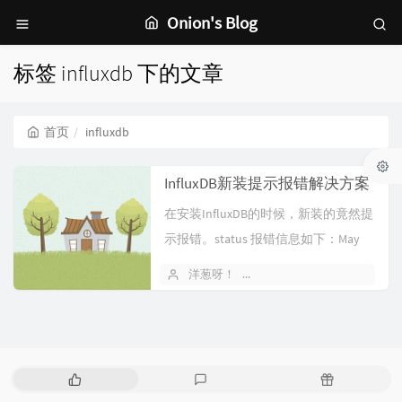
Onion's Blog
标签 influxdb 下的文章
首页
influxdb
InfluxDB新装提示报错解决方案
在安装InfluxDB的时候，新装的竟然提
示报错。status 报错信息如下：May
10 22:36:...
洋葱呀！
2020 年 05 月 10 日
热
最
随
门
新
机