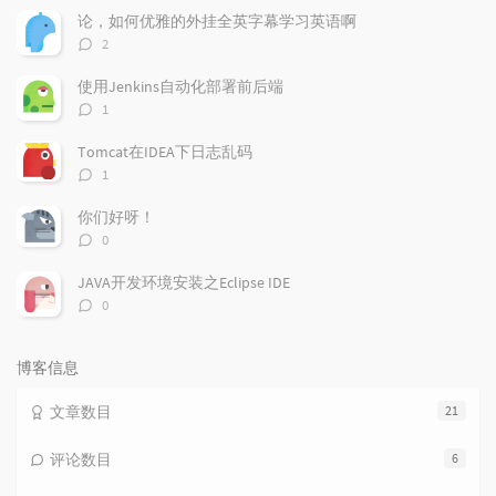
文
评
文
论，如何优雅的外挂全英字幕学习英语啊
章
论
章
评
2
论
数：
使用Jenkins自动化部署前后端
评
1
论
数：
Tomcat在IDEA下日志乱码
评
1
论
数：
你们好呀！
评
0
论
数：
JAVA开发环境安装之Eclipse IDE
评
0
论
数：
博客信息
文章数目
21
评论数目
6