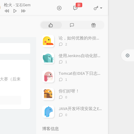
枪火
新
- 宝石Gem
安和桥
宋冬野
热
最
随
传奇
王菲
门
新
机
文
评
文
论，如何优雅的外挂全英字幕学习英语啊
传奇
李健
章
论
章
评
2
活着Viva
谢霆锋
论
数：
使用Jenkins自动化部署前后端
枪火
宝石Gem
评
1
论
Remember The Name (feat. Styles
数：
Tomcat在IDEA下日志乱码
Beyond)
Fort Minor / Styles of Beyond
评
大赛（后来
1
论
数：
你们好呀！
评
0
论
数：
JAVA开发环境安装之Eclipse IDE
评
0
论
数：
博客信息