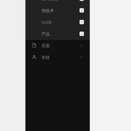
伪技术
2
CI/CD
1
产品
1
页面
文章归档
友链
时光机
Chuck's Blog
Links
关于