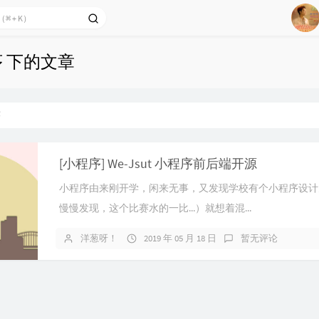
1
序 下的文章
2
3
序
4
5
6
[小程序] We-Jsut 小程序前后端开源
Of 
小程序由来刚开学，闲来无事，又发现学校有个小程序设计
慢慢发现，这个比赛水的一比...）就想着混...
洋葱呀！
2019 年 05 月 18 日
暂无评论