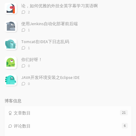
文
评
文
论，如何优雅的外挂全英字幕学习英语啊
章
论
章
评
2
论
数：
使用Jenkins自动化部署前后端
评
1
论
数：
Tomcat在IDEA下日志乱码
评
1
论
数：
你们好呀！
评
0
论
数：
JAVA开发环境安装之Eclipse IDE
评
0
论
数：
博客信息
文章数目
21
评论数目
6