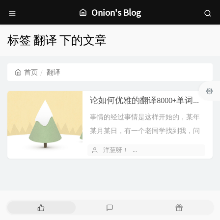
Onion's Blog
标签 翻译 下的文章
首页
翻译
论如何优雅的翻译8000+单词并做成一个属于自己的WordList
事情的经过事情是这样开始的，某年
某月某日，有一个老同学找到我，问
我能否翻译一个表格，当即我就表
洋葱呀！
2019 年 04 月 13 日
示，这么简...
热
最
随
门
新
机