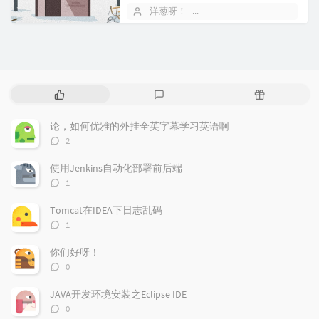
下咯首先，我用的是阿里云的C...
洋葱呀！
2018 年 09 月 30 日
热
最
随
门
新
机
文
评
文
论，如何优雅的外挂全英字幕学习英语啊
章
论
章
评
2
论
数：
使用Jenkins自动化部署前后端
评
1
论
数：
Tomcat在IDEA下日志乱码
评
1
论
数：
你们好呀！
评
0
论
数：
JAVA开发环境安装之Eclipse IDE
评
0