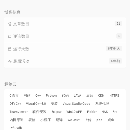
论
数：
博客信息
文章数目
21
评论数目
6
运行天数
6年64天
最后活动
4 年前
标签云
C语言
网站
C++
Python
代码
JAVA
后台
CDN
HTTPS
DEV C++
Visual C++ 6.0
安装
Visual Studio Code
系统代理
Teamviewer
软件安装
Eclipse
Win10 APP
Fidder
NAS
Frp
内网穿透
表格
小程序
翻译
We-Jsut
上传
php
咸鱼
influxdb