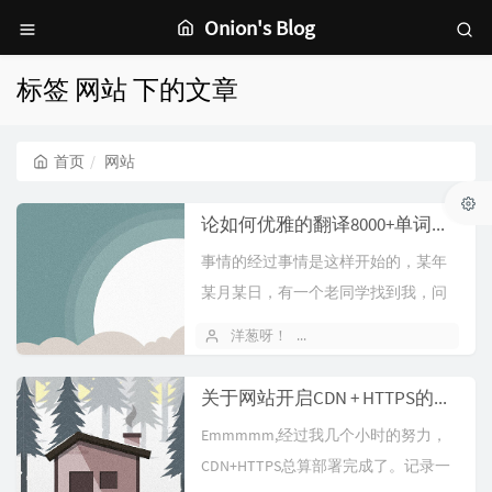
Onion's Blog
标签 网站 下的文章
首页
网站
论如何优雅的翻译8000+单词并做成一个属于自己的WordList
事情的经过事情是这样开始的，某年
某月某日，有一个老同学找到我，问
我能否翻译一个表格，当即我就表
洋葱呀！
2019 年 04 月 13 日
示，这么简...
关于网站开启CDN + HTTPS的心路历程
Emmmmm,经过我几个小时的努力，
CDN+HTTPS总算部署完成了。记录一